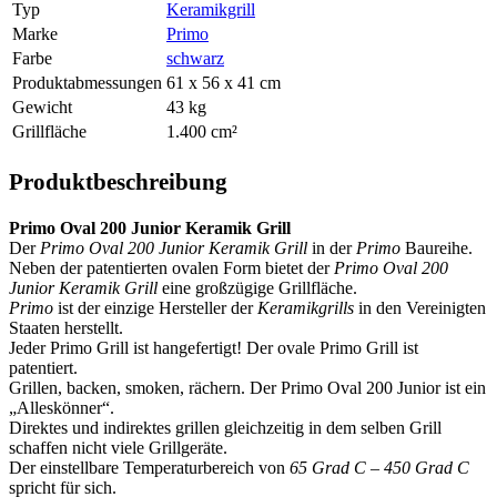
Typ
Keramikgrill
Marke
Primo
Farbe
schwarz
Produktabmessungen
61 x 56 x 41 cm
Gewicht
43 kg
Grillfläche
1.400 cm²
Produktbeschreibung
Primo Oval 200 Junior Keramik Grill
Der
Primo Oval 200 Junior Keramik Grill
in der
Primo
Baureihe.
Neben der patentierten ovalen Form bietet der
Primo Oval 200
Junior Keramik Grill
eine großzügige Grillfläche.
Primo
ist der einzige Hersteller der
Keramikgrills
in den Vereinigten
Staaten herstellt.
Jeder Primo Grill ist hangefertigt! Der ovale Primo Grill ist
patentiert.
Grillen, backen, smoken, rächern. Der Primo Oval 200 Junior ist ein
„Alleskönner“.
Direktes und indirektes grillen gleichzeitig in dem selben Grill
schaffen nicht viele Grillgeräte.
Der einstellbare Temperaturbereich von
65 Grad C – 450 Grad C
spricht für sich.