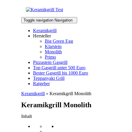
Toggle navigation
Navigation
Keramikgrill
Hersteller
Big Green Egg
Klarstein
Monolith
Primo
Pizzastein Gasgrill
Top Gasgrill unter 500 Euro
Bester Gasgrill bis 1000 Euro
Teppanyaki Grill
Ratgeber
Keramikgrill
» Keramikgrill Monolith
Keramikgrill Monolith
Inhalt