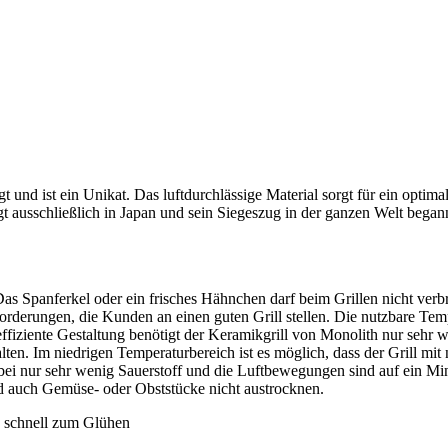
 und ist ein Unikat. Das luftdurchlässige Material sorgt für ein optima
lgt ausschließlich in Japan und sein Siegeszug in der ganzen Welt begann
 Das Spanferkel oder ein frisches Hähnchen darf beim Grillen nicht verb
rderungen, die Kunden an einen guten Grill stellen. Die nutzbare Tem
ffiziente Gestaltung benötigt der Keramikgrill von Monolith nur sehr 
ten. Im niedrigen Temperaturbereich ist es möglich, dass der Grill mit 
dabei nur sehr wenig Sauerstoff und die Luftbewegungen sind auf ein M
 und auch Gemüse- oder Obststücke nicht austrocknen.
s schnell zum Glühen