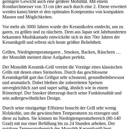
geringere Gewicht auch eine größere Mobilität. Mit einem
Rostdurchmesser von 33 cm (der auch durch eine 2. Ebene erweitert
werden kann) bietet er den optimalen Kompromiss von kompakten
Massen und Möglichkeiten.
Vor mehr als 3000 Jahren wurde der Keramikofen entdeckt, um zu
garen, zu grillen und zu räuchern. Dem aus Japan seit Jahrhunderten
bekannten Mushikamado entwickelte sich in den 70er Jahren der
Keramikgrill und erfreut sich heute größter Beliebtheit.
Grillen, Niedrigtemperaturgaren , Smoken, Backen, Räuchern …
der Monolith meistert diese Aufgaben perfekt.
Der Monolith Keramik-Grill vereint die Vorzüge eines klassischen
Grills mit denen eines Steinofens. Durch das geschlossene
Keramikgefäß gart das Grillgut sehr schonend, gesundheitsbewusst
und aromatisch. Dabei bleiben die zubereiteten Speisen
unvergleichlich zart und super saftig, ähnlich wie in einem
Römertopf. Der Smoker überzeugt durch seine Funktionalität und
sein außergewöhnliches Design.
Durch seine einzigartige Effizienz braucht der Grill sehr wenig
Holzkohle, um die gewünschten Temperaturen zu erzeugen und
diese zu halten. Sie können im Niedrigtemperaturbereich (80-140
Grad) mit nur einer Befüllung bis zu 24 Stunden arbeiten. Der
nutzbare Temperaturbereich des Monolith Keramikgrill liegt