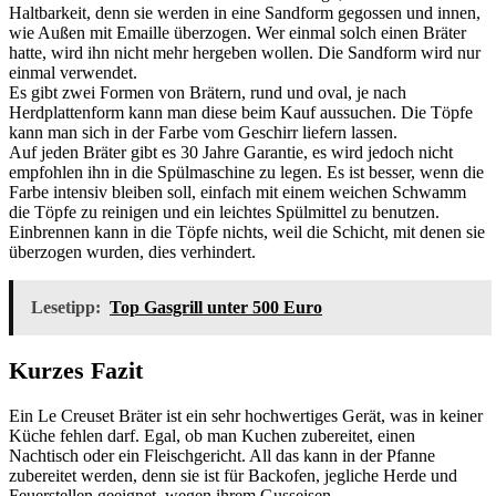
Haltbarkeit, denn sie werden in eine Sandform gegossen und innen,
wie Außen mit Emaille überzogen. Wer einmal solch einen Bräter
hatte, wird ihn nicht mehr hergeben wollen. Die Sandform wird nur
einmal verwendet.
Es gibt zwei Formen von Brätern, rund und oval, je nach
Herdplattenform kann man diese beim Kauf aussuchen. Die Töpfe
kann man sich in der Farbe vom Geschirr liefern lassen.
Auf jeden Bräter gibt es 30 Jahre Garantie, es wird jedoch nicht
empfohlen ihn in die Spülmaschine zu legen. Es ist besser, wenn die
Farbe intensiv bleiben soll, einfach mit einem weichen Schwamm
die Töpfe zu reinigen und ein leichtes Spülmittel zu benutzen.
Einbrennen kann in die Töpfe nichts, weil die Schicht, mit denen sie
überzogen wurden, dies verhindert.
Lesetipp:
Top Gasgrill unter 500 Euro
Kurzes Fazit
Ein Le Creuset Bräter ist ein sehr hochwertiges Gerät, was in keiner
Küche fehlen darf. Egal, ob man Kuchen zubereitet, einen
Nachtisch oder ein Fleischgericht. All das kann in der Pfanne
zubereitet werden, denn sie ist für Backofen, jegliche Herde und
Feuerstellen geeignet, wegen ihrem Gusseisen.